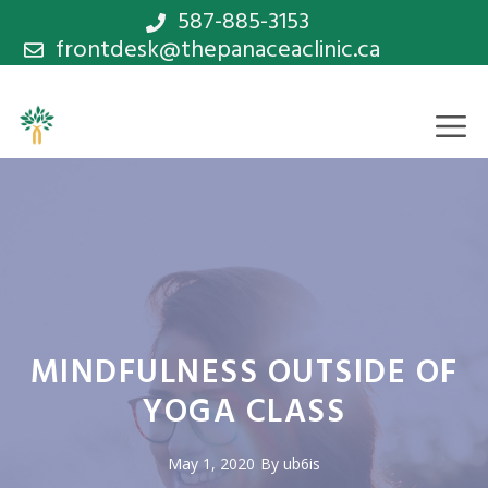
Skip
587-885-3153
frontdesk@thepanaceaclinic.ca
to
content
M
MINDFULNESS OUTSIDE OF
YOGA CLASS
May 1, 2020
By
ub6is